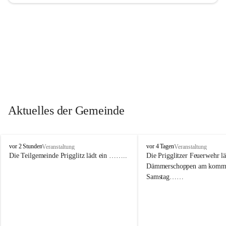
Aktuelles der Gemeinde
P
P
vor 2 Stunden
vor 4 Tagen
Veranstaltung
Veranstaltung
r
r
Die Teilgemeinde Prigglitz lädt ein ……..
Die Prigglitzer Feuerwehr l
i
i
Dämmerschoppen am komm
g
g
Samstag……
g
g
l
l
i
i
t
t
z
z