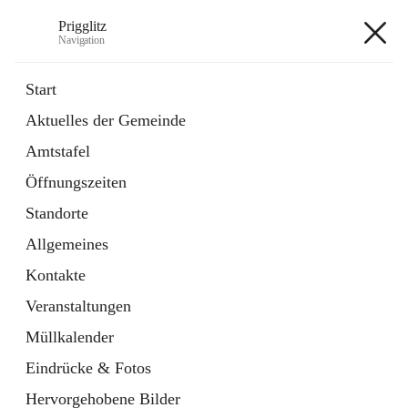
Prigglitz
Navigation
Prigglitz
Start
Aktuelles der Gemeinde
öffnet
Amtstafel
Amtstafel
in
Externe Webseite
neuem
Öffnungszeiten
Tab
öffnet
Gemeindezeitung
in
Ordner
Standorte
neuem
Tab
Allgemeines
+8
Kontakte
Veranstaltungen
Müllkalender
Eindrücke & Fotos
Hauptadresse
Hervorgehobene Bilder