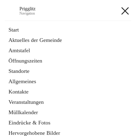
Prigglitz
Navigation
Prigglitz
Start
Aktuelles der Gemeinde
öffnet
Amtstafel
Amtstafel
in
Externe Webseite
neuem
Öffnungszeiten
Tab
öffnet
Gemeindezeitung
in
Ordner
Standorte
neuem
Tab
Allgemeines
+8
Kontakte
Veranstaltungen
Müllkalender
Eindrücke & Fotos
Hauptadresse
Hervorgehobene Bilder