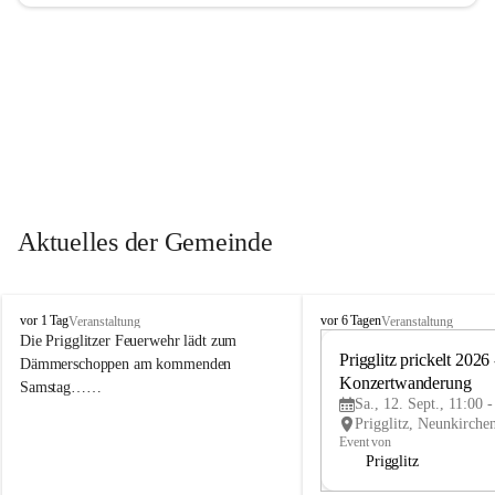
Aktuelles der Gemeinde
P
P
vor 1 Tag
vor 6 Tagen
Veranstaltung
Veranstaltung
r
r
Die Prigglitzer Feuerwehr lädt zum 
i
i
Prigglitz prickelt 2026 -
Dämmerschoppen am kommenden 
g
g
Konzertwanderung
Samstag……
g
g
Sa., 12. Sept., 11:00 
l
l
i
i
Event von
t
t
Prigglitz
z
z