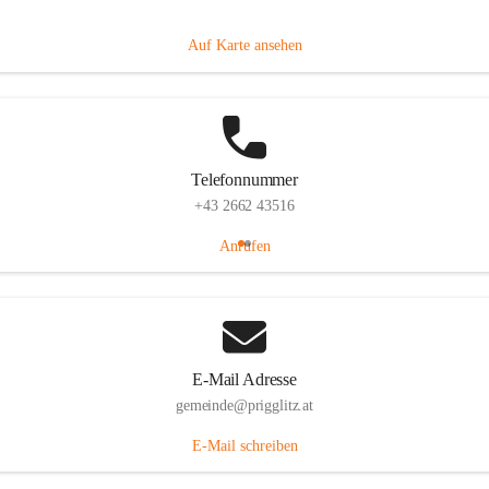
Prigglitz 39, 2640 Prigglitz, AUT
Auf Karte ansehen
Telefonnummer
+43 2662 43516
Anrufen
E-Mail Adresse
gemeinde@prigglitz.at
E-Mail schreiben