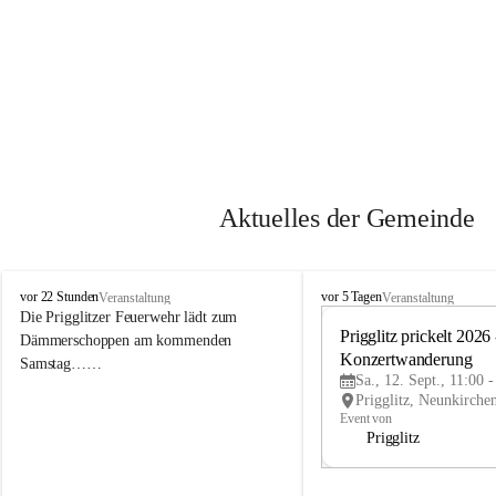
Aktuelles der Gemeinde
P
P
vor 22 Stunden
vor 5 Tagen
Veranstaltung
Veranstaltung
r
r
Die Prigglitzer Feuerwehr lädt zum 
i
i
Prigglitz prickelt 2026 -
Dämmerschoppen am kommenden 
g
g
Konzertwanderung
Samstag……
g
g
Sa., 12. Sept., 11:00 
l
l
i
i
Event von
t
t
Prigglitz
z
z