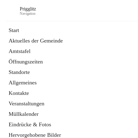
Prigglitz
Navigation
Start
Aktuelles der Gemeinde
öffnet
Amtstafel
Amtstafel
in
Externe Webseite
neuem
Öffnungszeiten
Tab
öffnet
Gemeindezeitung
in
Ordner
Standorte
neuem
Tab
Allgemeines
Kontakte
Veranstaltungen
Müllkalender
Eindrücke & Fotos
Hervorgehobene Bilder