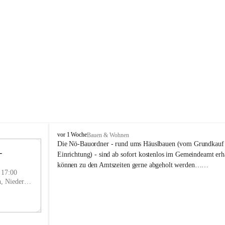
P
vor 1 Woche
Bauen & Wohnen
r
Die Nö-Bauordner - rund ums Häuslbauen (vom Grundkauf b
 
i
12
Einrichtung) - sind ab sofort kostenlos im Gemeindeamt erhä
g
SEP
können zu den Amtszeiten gerne abgeholt werden……
g
- 17:00
l
Prigglitz, Neunkirchen, Niederösterreich, AUT
i
t
z