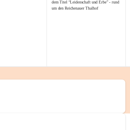
g
dem Titel “Leidenschaft und Erbe” - rund 
g
um den Reichenauer Thalhof
l
i
t
z