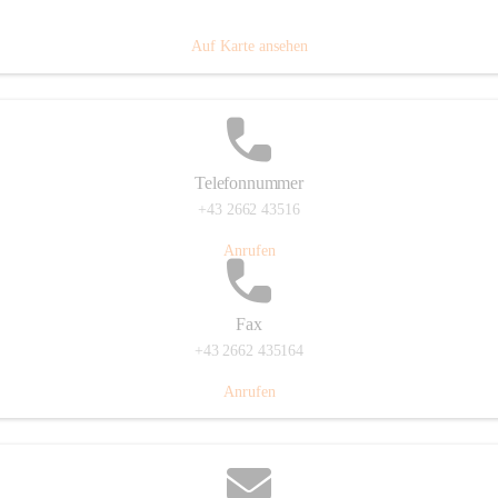
Prigglitz 39, 2640 Prigglitz, AUT
Auf Karte ansehen
Telefonnummer
+43 2662 43516
Anrufen
Fax
+43 2662 435164
Anrufen