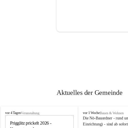
Aktuelles der Gemeinde
P
P
vor 4 Tagen
vor 1 Woche
Veranstaltung
Bauen & Wohnen
r
r
Die Nö-Bauordner - rund um
i
Prigglitz prickelt 2026 - 
i
12
Einrichtung) - sind ab sofo