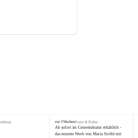
P
vor 3 Wochen
staltung
Kunst & Kultur
r
Ab sofort im Gemeindeamt erhältlich - 
i
das neueste Werk von Maria Ströbl mit 