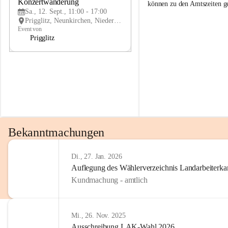
g
g
Konzertwanderung
SEP
können zu den Amtszeiten 
g
g
Sa., 12. Sept., 11:00 - 17:00
l
l
Prigglitz, Neunkirchen, Niederösterreich, AUT
i
i
Event von
t
t
Prigglitz
z
z
Bekanntmachungen
Di., 27. Jan. 2026
Auflegung des Wählerverzeichnis Landarbeiter
Kundmachung - amtlich
Mi., 26. Nov. 2025
Ausschreibung LAK-Wahl 2026