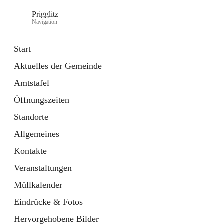
Prigglitz
Navigation
Start
Aktuelles der Gemeinde
öffnet
Amtstafel
Amtstafel
in
Externe Webseite
neuem
Öffnungszeiten
Tab
öffnet
Gemeindezeitung
in
Ordner
Standorte
neuem
Tab
Allgemeines
Kontakte
Veranstaltungen
Müllkalender
Eindrücke & Fotos
Hervorgehobene Bilder