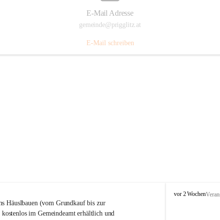
E-Mail Adresse
gemeinde@prigglitz.at
E-Mail schreiben
P
vor 2 Wochen
Veran
r
s Häuslbauen (vom Grundkauf bis zur 
i
rt kostenlos im Gemeindeamt erhältlich und 