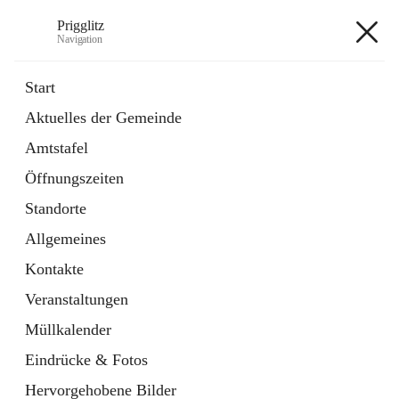
Prigglitz
Navigation
Prigglitz
Start
Aktuelles der Gemeinde
öffnet
Amtstafel
Amtstafel
in
Externe Webseite
neuem
Öffnungszeiten
Tab
öffnet
Gemeindezeitung
in
Ordner
Standorte
neuem
Tab
Allgemeines
+8
Kontakte
Veranstaltungen
Müllkalender
Eindrücke & Fotos
Hauptadresse
Hervorgehobene Bilder