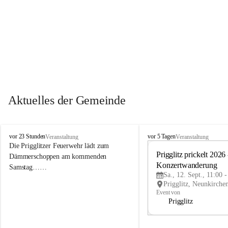
Aktuelles der Gemeinde
P
P
vor 23 Stunden
vor 5 Tagen
Veranstaltung
Veranstaltung
r
r
Die Prigglitzer Feuerwehr lädt zum 
i
i
Prigglitz prickelt 2026 -
Dämmerschoppen am kommenden 
g
g
Konzertwanderung
Samstag……
g
g
Sa., 12. Sept., 11:00 
l
l
i
i
Event von
t
t
Prigglitz
z
z