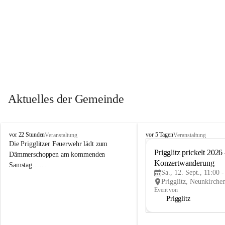
Aktuelles der Gemeinde
P
P
vor 22 Stunden
vor 5 Tagen
Veranstaltung
Veranstaltung
r
r
Die Prigglitzer Feuerwehr lädt zum 
i
i
Prigglitz prickelt 2026 -
Dämmerschoppen am kommenden 
g
g
Konzertwanderung
Samstag……
g
g
Sa., 12. Sept., 11:00 
l
l
i
i
Event von
t
t
Prigglitz
z
z