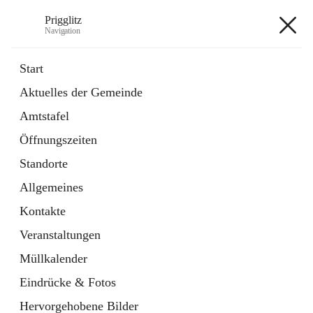
Prigglitz
Navigation
Prigglitz
Start
Aktuelles der Gemeinde
öffnet
Amtstafel
Amtstafel
in
Externe Webseite
neuem
Öffnungszeiten
Tab
öffnet
Gemeindezeitung
in
Ordner
Standorte
neuem
Tab
Allgemeines
+8
Kontakte
Veranstaltungen
Müllkalender
Eindrücke & Fotos
Hauptadresse
Hervorgehobene Bilder