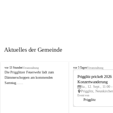
Aktuelles der Gemeinde
P
P
vor 13 Stunden
vor 5 Tagen
Veranstaltung
Veranstaltung
r
r
Die Prigglitzer Feuerwehr lädt zum 
i
i
Prigglitz prickelt 2026 -
Dämmerschoppen am kommenden 
g
g
Konzertwanderung
Samstag……
g
g
Sa., 12. Sept., 11:00 
l
l
i
i
Event von
t
t
Prigglitz
z
z