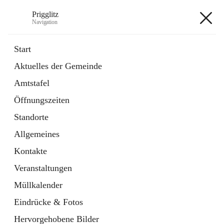
Prigglitz
Navigation
Prigglitz
Start
Aktuelles der Gemeinde
öffnet
Amtstafel
Amtstafel
in
Externe Webseite
neuem
Öffnungszeiten
Tab
öffnet
Gemeindezeitung
in
Ordner
Standorte
neuem
Tab
Allgemeines
+8
Kontakte
Veranstaltungen
Müllkalender
Eindrücke & Fotos
Hauptadresse
Hervorgehobene Bilder