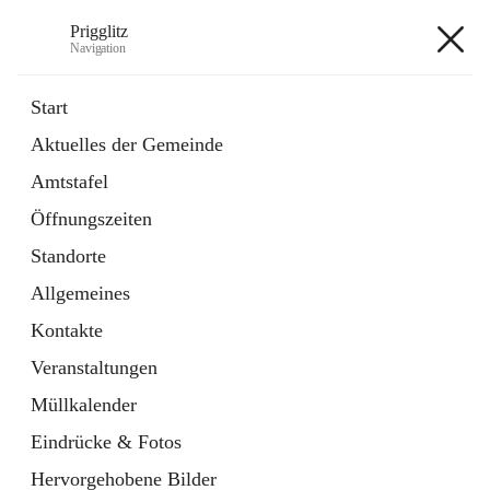
Prigglitz
Navigation
Prigglitz
Start
Aktuelles der Gemeinde
öffnet
Amtstafel
Amtstafel
in
Externe Webseite
neuem
Öffnungszeiten
Tab
öffnet
Gemeindezeitung
in
Ordner
Standorte
neuem
Tab
Allgemeines
+8
Kontakte
Veranstaltungen
Müllkalender
Eindrücke & Fotos
Hauptadresse
Hervorgehobene Bilder