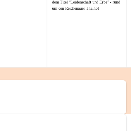
g
dem Titel “Leidenschaft und Erbe” - rund 
g
um den Reichenauer Thalhof
l
i
t
z