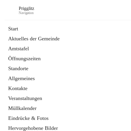
Prigglitz
Navigation
Start
Aktuelles der Gemeinde
öffnet
Amtstafel
Amtstafel
in
Externe Webseite
neuem
Öffnungszeiten
Tab
öffnet
Gemeindezeitung
in
Ordner
Standorte
neuem
Tab
Allgemeines
Kontakte
Veranstaltungen
Müllkalender
Eindrücke & Fotos
Hervorgehobene Bilder