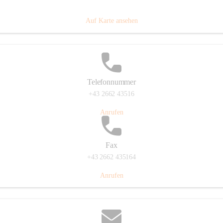
Prigglitz 39, 2640 Prigglitz, AUT
Auf Karte ansehen
Telefonnummer
+43 2662 43516
Anrufen
Fax
+43 2662 435164
Anrufen