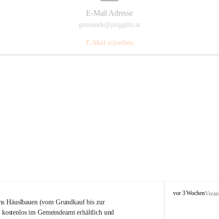
E-Mail Adresse
gemeinde@prigglitz.at
E-Mail schreiben
P
vor 3 Wochen
Veran
r
s Häuslbauen (vom Grundkauf bis zur 
i
rt kostenlos im Gemeindeamt erhältlich und 