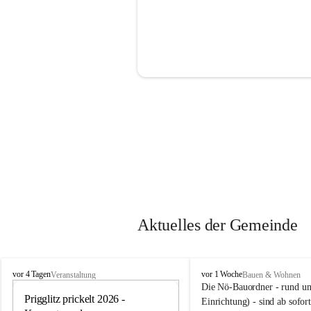
Aktuelles der Gemeinde
P
P
vor 4 Tagen
vor 1 Woche
Veranstaltung
Bauen & Wohnen
r
r
Die Nö-Bauordner - rund um
i
Prigglitz prickelt 2026 - 
i
12
Einrichtung) - sind ab sofo