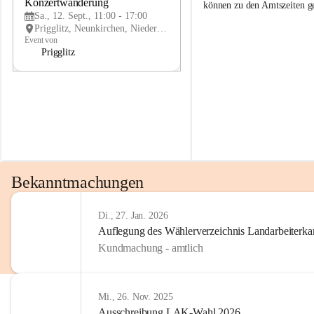
g
g
Konzertwanderung
SEP
können zu den Amtszeiten 
g
g
Sa., 12. Sept., 11:00 - 17:00
l
l
Prigglitz, Neunkirchen, Niederösterreich, AUT
i
i
Event von
t
t
Prigglitz
z
z
Bekanntmachungen
Di., 27. Jan. 2026
Auflegung des Wählerverzeichnis Landarbeiter
Kundmachung - amtlich
Mi., 26. Nov. 2025
Ausschreibung LAK-Wahl 2026