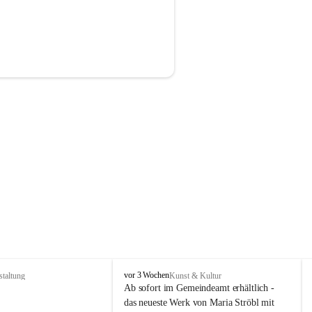
P
vor 3 Wochen
staltung
Kunst & Kultur
r
Ab sofort im Gemeindeamt erhältlich - 
i
das neueste Werk von Maria Ströbl mit 