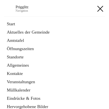
Prigglitz
Navigation
Prigglitz
Start
Aktuelles der Gemeinde
öffnet
Amtstafel
Amtstafel
in
Externe Webseite
neuem
Öffnungszeiten
Tab
öffnet
Gemeindezeitung
in
Ordner
Standorte
neuem
Tab
Allgemeines
+8
Kontakte
Veranstaltungen
Müllkalender
Eindrücke & Fotos
Hauptadresse
Hervorgehobene Bilder