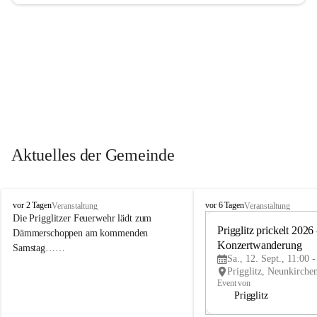
Aktuelles der Gemeinde
P
P
vor 2 Tagen
vor 6 Tagen
Veranstaltung
Veranstaltung
r
r
Die Prigglitzer Feuerwehr lädt zum 
i
i
Prigglitz prickelt 2026 -
Dämmerschoppen am kommenden 
g
g
Konzertwanderung
Samstag……
g
g
Sa., 12. Sept., 11:00 
l
l
i
i
Event von
t
t
Prigglitz
z
z