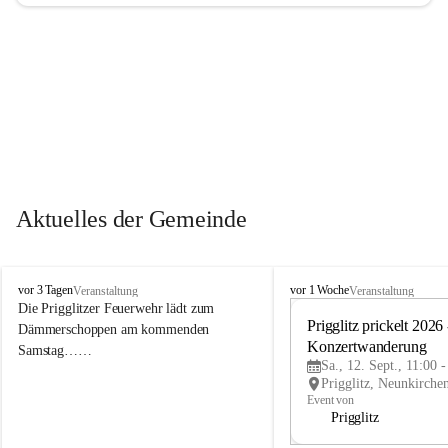
Aktuelles der Gemeinde
P
P
vor 3 Tagen
vor 1 Woche
Veranstaltung
Veranstaltung
r
r
Die Prigglitzer Feuerwehr lädt zum 
i
i
Prigglitz prickelt 2026 -
Dämmerschoppen am kommenden 
g
g
Konzertwanderung
Samstag……
g
g
Sa., 12. Sept., 11:00 
l
l
i
i
Event von
t
t
Prigglitz
z
z