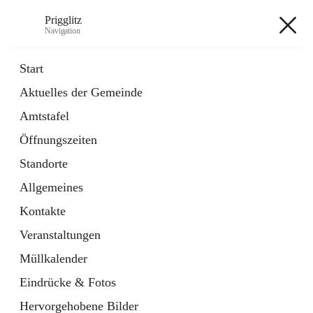
Prigglitz
Navigation
Prigglitz
Start
Aktuelles der Gemeinde
öffnet
Amtstafel
Amtstafel
in
Externe Webseite
neuem
Öffnungszeiten
Tab
öffnet
Gemeindezeitung
in
Ordner
Standorte
neuem
Tab
Allgemeines
+8
Kontakte
Veranstaltungen
Müllkalender
Eindrücke & Fotos
Hauptadresse
Hervorgehobene Bilder