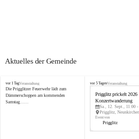
Aktuelles der Gemeinde
P
P
vor 1 Tag
vor 5 Tagen
Veranstaltung
Veranstaltung
r
r
Die Prigglitzer Feuerwehr lädt zum 
i
i
Prigglitz prickelt 2026 -
Dämmerschoppen am kommenden 
g
g
Konzertwanderung
Samstag……
g
g
Sa., 12. Sept., 11:00 
l
l
i
i
Event von
t
t
Prigglitz
z
z