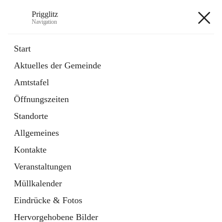
Prigglitz
Navigation
Prigglitz
Start
Aktuelles der Gemeinde
öffnet
Amtstafel
Amtstafel
in
Externe Webseite
neuem
Öffnungszeiten
Tab
öffnet
Gemeindezeitung
in
Ordner
Standorte
neuem
Tab
Allgemeines
+8
Kontakte
Veranstaltungen
Müllkalender
Eindrücke & Fotos
Hauptadresse
Hervorgehobene Bilder