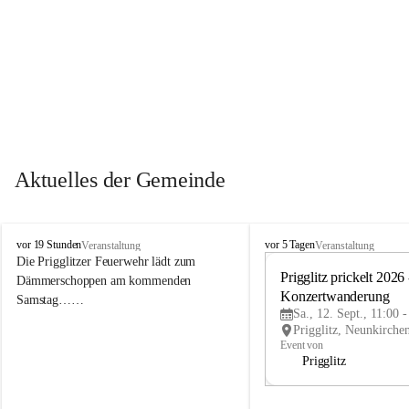
Aktuelles der Gemeinde
P
P
vor 19 Stunden
vor 5 Tagen
Veranstaltung
Veranstaltung
r
r
Die Prigglitzer Feuerwehr lädt zum 
i
i
Prigglitz prickelt 2026 -
Dämmerschoppen am kommenden 
g
g
Konzertwanderung
Samstag……
g
g
Sa., 12. Sept., 11:00 
l
l
i
i
Event von
t
t
Prigglitz
z
z