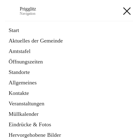
Prigglitz
Navigation
Prigglitz
Start
Aktuelles der Gemeinde
öffnet
Amtstafel
Amtstafel
in
Externe Webseite
neuem
Öffnungszeiten
Tab
öffnet
Gemeindezeitung
in
Ordner
Standorte
neuem
Tab
Allgemeines
+8
Kontakte
Veranstaltungen
Müllkalender
Eindrücke & Fotos
Hauptadresse
Hervorgehobene Bilder