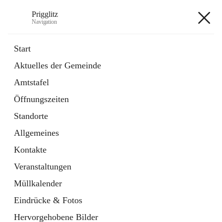
Prigglitz
Navigation
Prigglitz
Start
Aktuelles der Gemeinde
öffnet
Amtstafel
Amtstafel
in
Externe Webseite
neuem
Öffnungszeiten
Tab
öffnet
Gemeindezeitung
in
Ordner
Standorte
neuem
Tab
Allgemeines
+8
Kontakte
Veranstaltungen
Müllkalender
Eindrücke & Fotos
Hauptadresse
Hervorgehobene Bilder