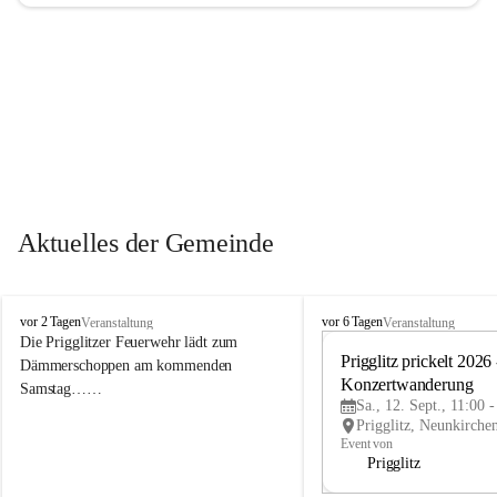
Aktuelles der Gemeinde
P
P
vor 2 Tagen
vor 6 Tagen
Veranstaltung
Veranstaltung
r
r
Die Prigglitzer Feuerwehr lädt zum 
i
i
Prigglitz prickelt 2026 -
Dämmerschoppen am kommenden 
g
g
Konzertwanderung
Samstag……
g
g
Sa., 12. Sept., 11:00 
l
l
i
i
Event von
t
t
Prigglitz
z
z