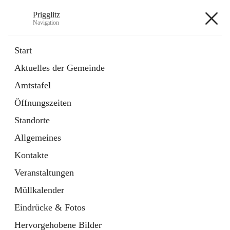
Prigglitz
Navigation
Prigglitz
Start
Aktuelles der Gemeinde
öffnet
Amtstafel
Amtstafel
in
Externe Webseite
neuem
Öffnungszeiten
Tab
öffnet
Gemeindezeitung
in
Ordner
Standorte
neuem
Tab
Allgemeines
+8
Kontakte
Veranstaltungen
Müllkalender
Eindrücke & Fotos
Hauptadresse
Hervorgehobene Bilder