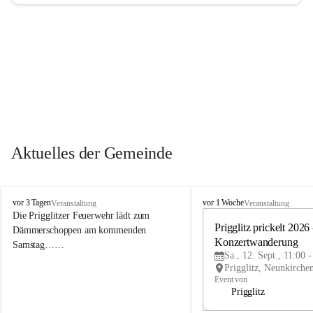
Aktuelles der Gemeinde
P
P
vor 3 Tagen
vor 1 Woche
Veranstaltung
Veranstaltung
r
r
Die Prigglitzer Feuerwehr lädt zum 
i
i
Prigglitz prickelt 2026 -
Dämmerschoppen am kommenden 
g
g
Konzertwanderung
Samstag……
g
g
Sa., 12. Sept., 11:00 
l
l
i
i
Event von
t
t
Prigglitz
z
z