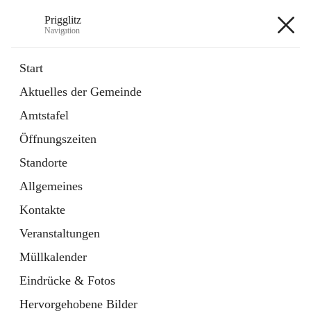
Prigglitz
Navigation
Prigglitz
Start
Aktuelles der Gemeinde
öffnet
Amtstafel
Amtstafel
in
Externe Webseite
neuem
Öffnungszeiten
Tab
öffnet
Gemeindezeitung
in
Ordner
Standorte
neuem
Tab
Allgemeines
+8
Kontakte
Veranstaltungen
Müllkalender
Eindrücke & Fotos
Hauptadresse
Hervorgehobene Bilder