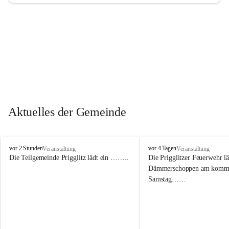
Aktuelles der Gemeinde
P
P
vor 2 Stunden
vor 4 Tagen
Veranstaltung
Veranstaltung
r
r
Die Teilgemeinde Prigglitz lädt ein ……..
Die Prigglitzer Feuerwehr l
i
i
Dämmerschoppen am komm
g
g
Samstag……
g
g
l
l
i
i
t
t
z
z