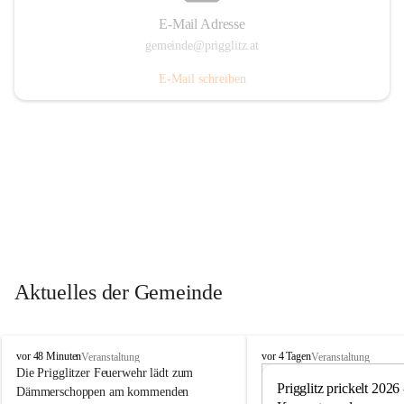
E-Mail Adresse
gemeinde@prigglitz.at
E-Mail schreiben
Aktuelles der Gemeinde
P
P
vor 48 Minuten
vor 4 Tagen
Veranstaltung
Veranstaltung
r
r
Die Prigglitzer Feuerwehr lädt zum 
i
i
Prigglitz prickelt 2026 -
Dämmerschoppen am kommenden 