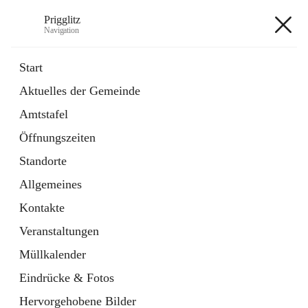
Prigglitz
Navigation
Prigglitz
Start
Aktuelles der Gemeinde
öffnet
Amtstafel
Amtstafel
in
Externe Webseite
neuem
Öffnungszeiten
Tab
öffnet
Gemeindezeitung
in
Ordner
Standorte
neuem
Tab
Allgemeines
+8
Kontakte
Veranstaltungen
Müllkalender
Eindrücke & Fotos
Hauptadresse
Hervorgehobene Bilder