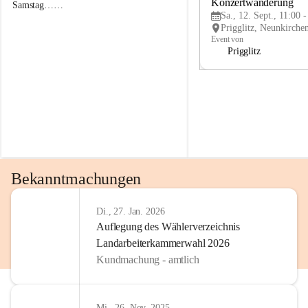
g
g
Konzertwanderung
Samstag……
g
g
Sa., 12. Sept., 11:00 
l
l
i
i
Event von
t
t
Prigglitz
z
z
Bekanntmachungen
Di., 27. Jan. 2026
Auflegung des Wählerverzeichnis
Landarbeiterkammerwahl 2026
Kundmachung - amtlich
Mi., 26. Nov. 2025