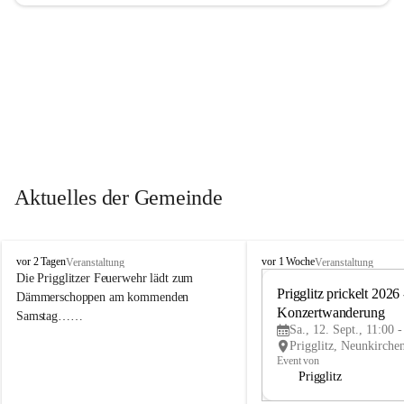
Aktuelles der Gemeinde
P
P
vor 2 Tagen
vor 1 Woche
Veranstaltung
Veranstaltung
r
r
Die Prigglitzer Feuerwehr lädt zum 
i
i
Prigglitz prickelt 2026 -
Dämmerschoppen am kommenden 
g
g
Konzertwanderung
Samstag……
g
g
Sa., 12. Sept., 11:00 
l
l
i
i
Event von
t
t
Prigglitz
z
z