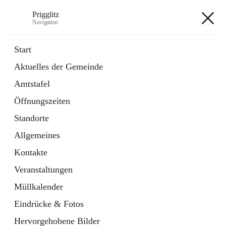
Prigglitz
Navigation
Prigglitz
Start
Aktuelles der Gemeinde
öffnet
Amtstafel
Amtstafel
in
Externe Webseite
neuem
Öffnungszeiten
Tab
öffnet
Gemeindezeitung
in
Ordner
Standorte
neuem
Tab
Allgemeines
+8
Kontakte
Veranstaltungen
Müllkalender
Eindrücke & Fotos
Hauptadresse
Hervorgehobene Bilder