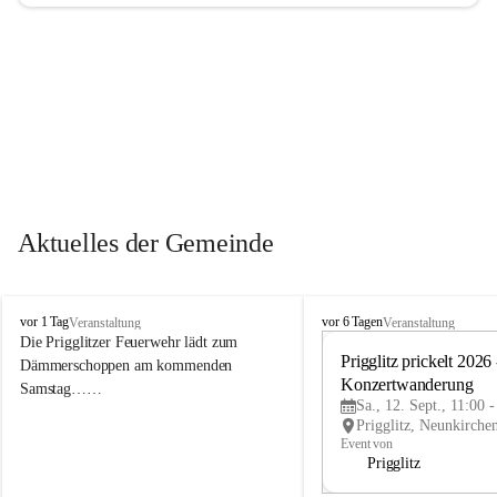
Aktuelles der Gemeinde
P
P
vor 1 Tag
vor 6 Tagen
Veranstaltung
Veranstaltung
r
r
Die Prigglitzer Feuerwehr lädt zum 
i
i
Prigglitz prickelt 2026 -
Dämmerschoppen am kommenden 
g
g
Konzertwanderung
Samstag……
g
g
Sa., 12. Sept., 11:00 
l
l
i
i
Event von
t
t
Prigglitz
z
z