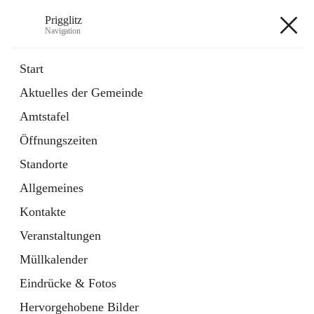
Prigglitz
Navigation
Prigglitz
Start
Aktuelles der Gemeinde
öffnet
Amtstafel
Amtstafel
in
Externe Webseite
neuem
Öffnungszeiten
Tab
öffnet
Gemeindezeitung
in
Ordner
Standorte
neuem
Tab
Allgemeines
+8
Kontakte
Veranstaltungen
Müllkalender
Eindrücke & Fotos
Hauptadresse
Hervorgehobene Bilder