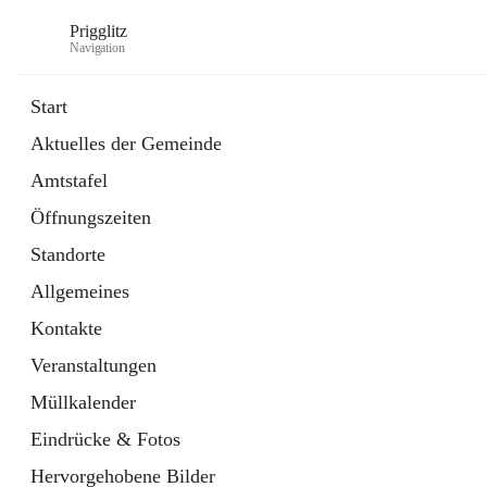
Prigglitz
Navigation
Start
Aktuelles der Gemeinde
öffnet
Amtstafel
Amtstafel
in
Externe Webseite
neuem
Öffnungszeiten
Tab
öffnet
Gemeindezeitung
in
Ordner
Standorte
neuem
Tab
Allgemeines
Kontakte
Veranstaltungen
Müllkalender
Eindrücke & Fotos
Hervorgehobene Bilder