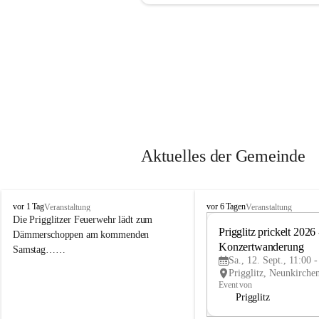
Aktuelles der Gemeinde
P
P
vor 1 Tag
vor 6 Tagen
Veranstaltung
Veranstaltung
r
r
Die Prigglitzer Feuerwehr lädt zum 
i
i
Prigglitz prickelt 2026 -
Dämmerschoppen am kommenden 
g
g
Konzertwanderung
Samstag……
g
g
Sa., 12. Sept., 11:00 
l
l
i
i
Event von
t
t
Prigglitz
z
z