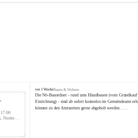
P
vor 1 Woche
Bauen & Wohnen
r
Die Nö-Bauordner - rund ums Häuslbauen (vom Grundkauf b
 
i
12
Einrichtung) - sind ab sofort kostenlos im Gemeindeamt erhä
g
SEP
können zu den Amtszeiten gerne abgeholt werden……
g
- 17:00
l
Prigglitz, Neunkirchen, Niederösterreich, AUT
i
t
z