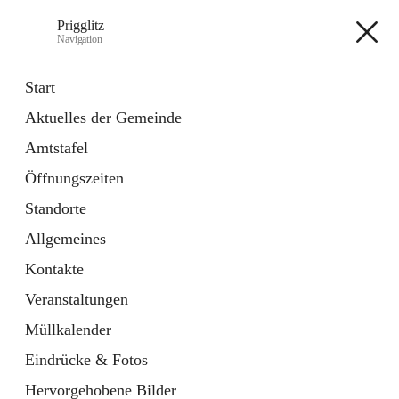
Prigglitz
Navigation
Prigglitz
Start
Aktuelles der Gemeinde
öffnet
Amtstafel
Amtstafel
in
Externe Webseite
neuem
Öffnungszeiten
Tab
öffnet
Gemeindezeitung
in
Ordner
Standorte
neuem
Tab
Allgemeines
+8
Kontakte
Veranstaltungen
Müllkalender
Eindrücke & Fotos
Hauptadresse
Hervorgehobene Bilder