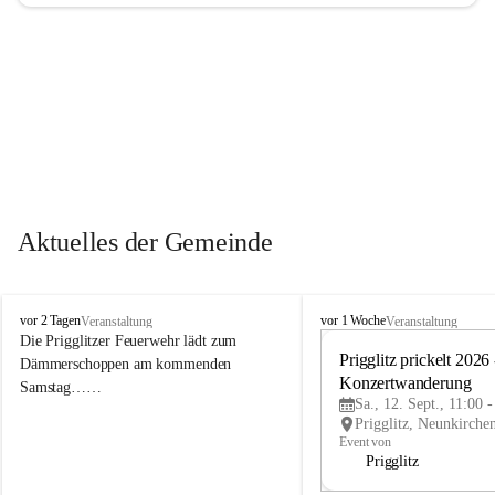
Aktuelles der Gemeinde
P
P
vor 2 Tagen
vor 1 Woche
Veranstaltung
Veranstaltung
r
r
Die Prigglitzer Feuerwehr lädt zum 
i
i
Prigglitz prickelt 2026 -
Dämmerschoppen am kommenden 
g
g
Konzertwanderung
Samstag……
g
g
Sa., 12. Sept., 11:00 
l
l
i
i
Event von
t
t
Prigglitz
z
z