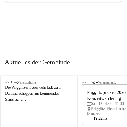
Aktuelles der Gemeinde
P
P
vor 1 Tag
vor 6 Tagen
Veranstaltung
Veranstaltung
r
r
Die Prigglitzer Feuerwehr lädt zum 
i
i
Prigglitz prickelt 2026 -
Dämmerschoppen am kommenden 
g
g
Konzertwanderung
Samstag……
g
g
Sa., 12. Sept., 11:00 
l
l
i
i
Event von
t
t
Prigglitz
z
z