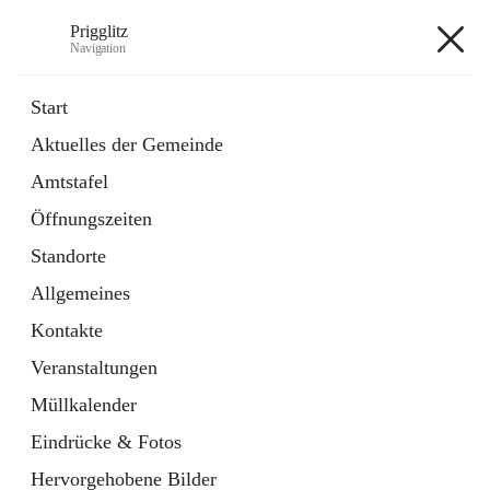
Prigglitz
Navigation
Prigglitz
Start
Aktuelles der Gemeinde
öffnet
Amtstafel
Amtstafel
in
Externe Webseite
neuem
Öffnungszeiten
Tab
öffnet
Gemeindezeitung
in
Ordner
Standorte
neuem
Tab
Allgemeines
+8
Kontakte
Veranstaltungen
Müllkalender
Eindrücke & Fotos
Hauptadresse
Hervorgehobene Bilder