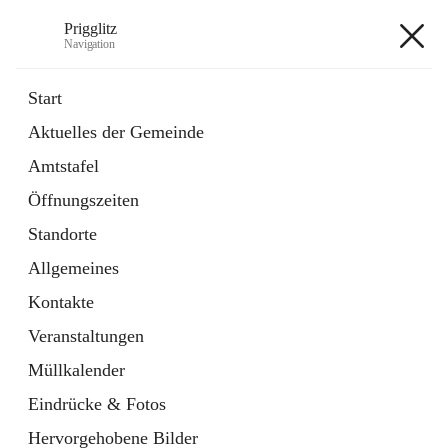
Prigglitz
Navigation
Prigglitz
Start
Aktuelles der Gemeinde
öffnet
Amtstafel
Amtstafel
in
Externe Webseite
neuem
Öffnungszeiten
Tab
öffnet
Gemeindezeitung
in
Ordner
Standorte
neuem
Tab
Allgemeines
+8
Kontakte
Veranstaltungen
Müllkalender
Eindrücke & Fotos
Hauptadresse
Hervorgehobene Bilder