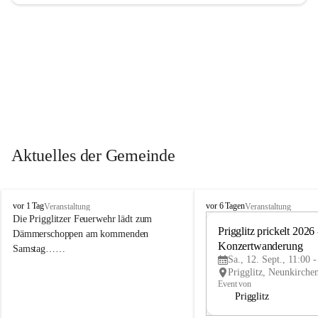
Aktuelles der Gemeinde
P
P
vor 1 Tag
vor 6 Tagen
Veranstaltung
Veranstaltung
r
r
Die Prigglitzer Feuerwehr lädt zum 
i
i
Prigglitz prickelt 2026 -
Dämmerschoppen am kommenden 
g
g
Konzertwanderung
Samstag……
g
g
Sa., 12. Sept., 11:00 
l
l
i
i
Event von
t
t
Prigglitz
z
z