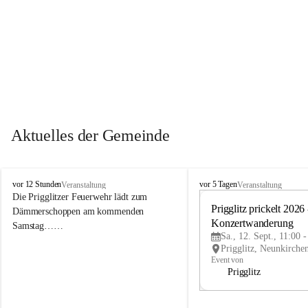
Aktuelles der Gemeinde
P
P
vor 12 Stunden
vor 5 Tagen
Veranstaltung
Veranstaltung
r
r
Die Prigglitzer Feuerwehr lädt zum 
i
i
Prigglitz prickelt 2026 -
Dämmerschoppen am kommenden 
g
g
Konzertwanderung
Samstag……
g
g
Sa., 12. Sept., 11:00 
l
l
i
i
Event von
t
t
Prigglitz
z
z