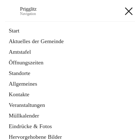
Prigglitz
Navigation
Prigglitz
Start
Aktuelles der Gemeinde
öffnet
Amtstafel
Amtstafel
in
Externe Webseite
neuem
Öffnungszeiten
Tab
öffnet
Gemeindezeitung
in
Ordner
Standorte
neuem
Tab
Allgemeines
+8
Kontakte
Veranstaltungen
Müllkalender
Eindrücke & Fotos
Hauptadresse
Hervorgehobene Bilder