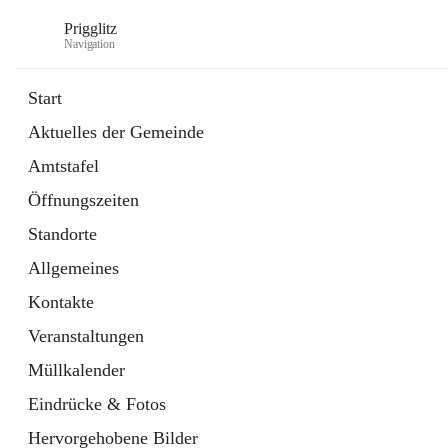
Prigglitz
Navigation
Start
Aktuelles der Gemeinde
öffnet
Amtstafel
Amtstafel
in
Externe Webseite
neuem
Öffnungszeiten
Tab
öffnet
Gemeindezeitung
in
Ordner
Standorte
neuem
Tab
Allgemeines
Kontakte
Veranstaltungen
Müllkalender
Eindrücke & Fotos
Hervorgehobene Bilder