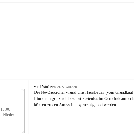
P
vor 1 Woche
Bauen & Wohnen
r
Die Nö-Bauordner - rund ums Häuslbauen (vom Grundkauf b
 
i
12
Einrichtung) - sind ab sofort kostenlos im Gemeindeamt erhä
g
SEP
können zu den Amtszeiten gerne abgeholt werden……
g
- 17:00
l
Prigglitz, Neunkirchen, Niederösterreich, AUT
i
t
z