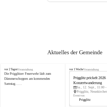
Aktuelles der Gemeinde
P
P
vor 2 Tagen
vor 1 Woche
Veranstaltung
Veranstaltung
r
r
Die Prigglitzer Feuerwehr lädt zum 
i
i
Prigglitz prickelt 2026 -
Dämmerschoppen am kommenden 
g
g
Konzertwanderung
Samstag……
g
g
Sa., 12. Sept., 11:00 
l
l
i
i
Event von
t
t
Prigglitz
z
z