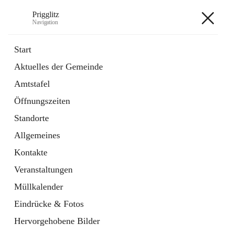
Prigglitz
Navigation
Prigglitz
Start
Aktuelles der Gemeinde
öffnet
Amtstafel
Amtstafel
in
Externe Webseite
neuem
Öffnungszeiten
Tab
öffnet
Gemeindezeitung
in
Ordner
Standorte
neuem
Tab
Allgemeines
+8
Kontakte
Veranstaltungen
Müllkalender
Eindrücke & Fotos
Hauptadresse
Hervorgehobene Bilder