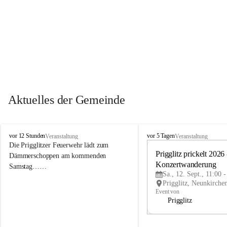
Aktuelles der Gemeinde
P
P
vor 12 Stunden
vor 5 Tagen
Veranstaltung
Veranstaltung
r
r
Die Prigglitzer Feuerwehr lädt zum 
i
i
Prigglitz prickelt 2026 -
Dämmerschoppen am kommenden 
g
g
Konzertwanderung
Samstag……
g
g
Sa., 12. Sept., 11:00 
l
l
i
i
Event von
t
t
Prigglitz
z
z