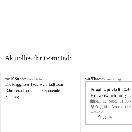
Aktuelles der Gemeinde
P
P
vor 10 Stunden
vor 5 Tagen
Veranstaltung
Veranstaltung
r
r
Die Prigglitzer Feuerwehr lädt zum 
i
i
Prigglitz prickelt 2026 -
Dämmerschoppen am kommenden 
g
g
Konzertwanderung
Samstag……
g
g
Sa., 12. Sept., 11:00 
l
l
i
i
Event von
t
t
Prigglitz
z
z