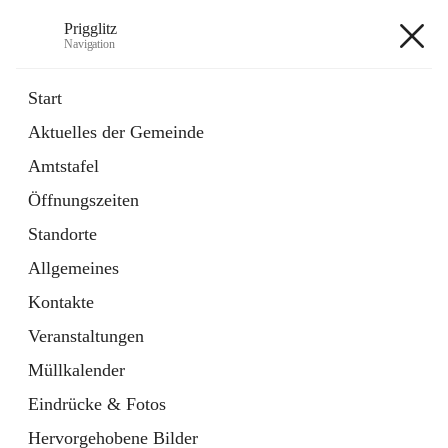
Prigglitz
Navigation
Prigglitz
Start
Aktuelles der Gemeinde
öffnet
Amtstafel
Amtstafel
in
Externe Webseite
neuem
Öffnungszeiten
Tab
öffnet
Gemeindezeitung
in
Ordner
Standorte
neuem
Tab
Allgemeines
+8
Kontakte
Veranstaltungen
Müllkalender
Eindrücke & Fotos
Hauptadresse
Hervorgehobene Bilder