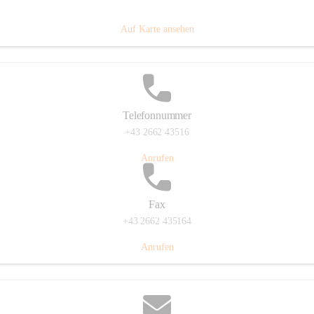
Prigglitz 39, 2640 Prigglitz, AUT
Auf Karte ansehen
Telefonnummer
+43 2662 43516
Anrufen
Fax
+43 2662 435164
Anrufen