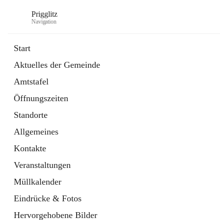
Prigglitz
Navigation
Start
Aktuelles der Gemeinde
öffnet
Amtstafel
Amtstafel
in
Externe Webseite
neuem
Öffnungszeiten
Tab
öffnet
Gemeindezeitung
in
Ordner
Standorte
neuem
Tab
Allgemeines
Kontakte
Veranstaltungen
Müllkalender
Eindrücke & Fotos
Hervorgehobene Bilder