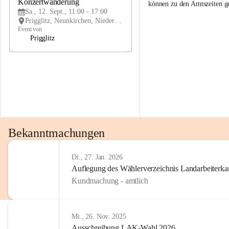
g
g
Konzertwanderung
SEP
können zu den Amtszeiten 
g
g
Sa., 12. Sept., 11:00 - 17:00
l
l
Prigglitz, Neunkirchen, Niederösterreich, AUT
i
i
Event von
t
t
Prigglitz
z
z
Bekanntmachungen
Di., 27. Jan. 2026
Auflegung des Wählerverzeichnis Landarbeiter
Kundmachung - amtlich
Mi., 26. Nov. 2025
Ausschreibung LAK-Wahl 2026