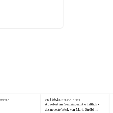
P
vor 3 Wochen
staltung
Kunst & Kultur
r
Ab sofort im Gemeindeamt erhältlich - 
i
das neueste Werk von Maria Ströbl mit 