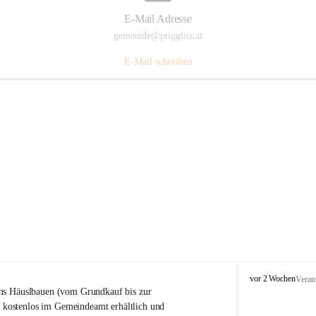
E-Mail Adresse
gemeinde@prigglitz.at
E-Mail schreiben
P
vor 2 Wochen
Veran
r
s Häuslbauen (vom Grundkauf bis zur 
i
rt kostenlos im Gemeindeamt erhältlich und 