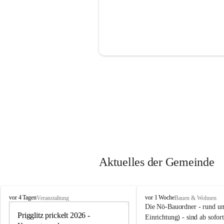
Aktuelles der Gemeinde
P
P
vor 4 Tagen
vor 1 Woche
Veranstaltung
Bauen & Wohnen
r
r
Die Nö-Bauordner - rund um
i
Prigglitz prickelt 2026 - 
i
12
Einrichtung) - sind ab sofo