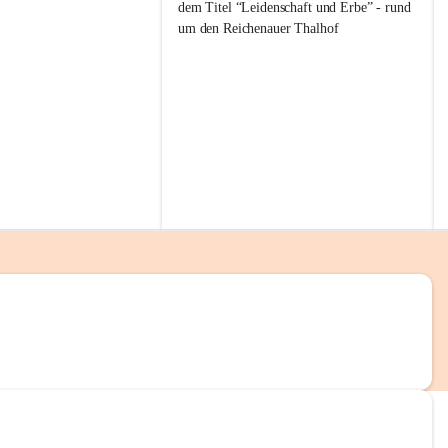
g
dem Titel “Leidenschaft und Erbe” - rund 
g
um den Reichenauer Thalhof
l
i
t
z