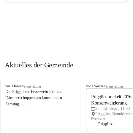
Aktuelles der Gemeinde
P
P
vor 3 Tagen
vor 1 Woche
Veranstaltung
Veranstaltung
r
r
Die Prigglitzer Feuerwehr lädt zum 
i
i
Prigglitz prickelt 2026 -
Dämmerschoppen am kommenden 
g
g
Konzertwanderung
Samstag……
g
g
Sa., 12. Sept., 11:00 
l
l
i
i
Event von
t
t
Prigglitz
z
z