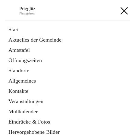
Prigglitz
Navigation
Prigglitz
Start
Aktuelles der Gemeinde
öffnet
Amtstafel
Amtstafel
in
Externe Webseite
neuem
Öffnungszeiten
Tab
öffnet
Gemeindezeitung
in
Ordner
Standorte
neuem
Tab
Allgemeines
+8
Kontakte
Veranstaltungen
Müllkalender
Eindrücke & Fotos
Hauptadresse
Hervorgehobene Bilder