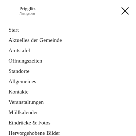
Prigglitz
Navigation
Prigglitz
Start
Aktuelles der Gemeinde
öffnet
Amtstafel
Amtstafel
in
Externe Webseite
neuem
Öffnungszeiten
Tab
öffnet
Gemeindezeitung
in
Ordner
Standorte
neuem
Tab
Allgemeines
+8
Kontakte
Veranstaltungen
Müllkalender
Eindrücke & Fotos
Hauptadresse
Hervorgehobene Bilder