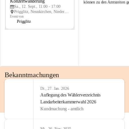
g
g
Konzertwanderung
SEP
können zu den Amtszeiten 
g
g
Sa., 12. Sept., 11:00 - 17:00
l
l
Prigglitz, Neunkirchen, Niederösterreich, AUT
i
i
Event von
t
t
Prigglitz
z
z
Bekanntmachungen
Di., 27. Jan. 2026
Auflegung des Wählerverzeichnis
Landarbeiterkammerwahl 2026
Kundmachung - amtlich
Mi., 26. Nov. 2025