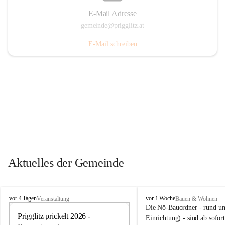
E-Mail Adresse
gemeinde@prigglitz.at
E-Mail schreiben
Aktuelles der Gemeinde
P
P
vor 4 Tagen
vor 1 Woche
Veranstaltung
Bauen & Wohnen
r
r
Die Nö-Bauordner - rund um
i
Prigglitz prickelt 2026 - 
i
12
Einrichtung) - sind ab sofo