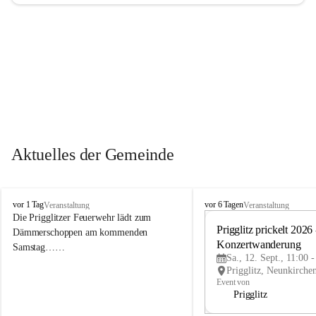
Aktuelles der Gemeinde
P
P
vor 1 Tag
vor 6 Tagen
Veranstaltung
Veranstaltung
r
r
Die Prigglitzer Feuerwehr lädt zum 
i
i
Prigglitz prickelt 2026 -
Dämmerschoppen am kommenden 
g
g
Konzertwanderung
Samstag……
g
g
Sa., 12. Sept., 11:00 
l
l
i
i
Event von
t
t
Prigglitz
z
z