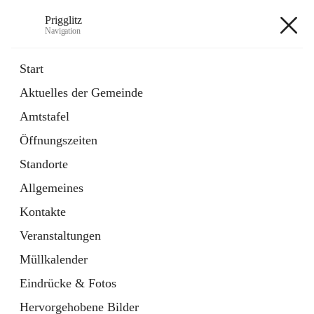
Prigglitz
Navigation
Prigglitz
Start
Aktuelles der Gemeinde
öffnet
Amtstafel
Amtstafel
in
Externe Webseite
neuem
Öffnungszeiten
Tab
öffnet
Gemeindezeitung
in
Ordner
Standorte
neuem
Tab
Allgemeines
+8
Kontakte
Veranstaltungen
Müllkalender
Eindrücke & Fotos
Hauptadresse
Hervorgehobene Bilder