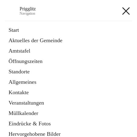
Prigglitz
Navigation
Prigglitz
Start
Aktuelles der Gemeinde
öffnet
Amtstafel
Amtstafel
in
Externe Webseite
neuem
Öffnungszeiten
Tab
öffnet
Gemeindezeitung
in
Ordner
Standorte
neuem
Tab
Allgemeines
+8
Kontakte
Veranstaltungen
Müllkalender
Eindrücke & Fotos
Hauptadresse
Hervorgehobene Bilder