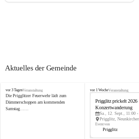
Aktuelles der Gemeinde
P
P
vor 3 Tagen
vor 1 Woche
Veranstaltung
Veranstaltung
r
r
Die Prigglitzer Feuerwehr lädt zum 
i
i
Prigglitz prickelt 2026 -
Dämmerschoppen am kommenden 
g
g
Konzertwanderung
Samstag……
g
g
Sa., 12. Sept., 11:00 
l
l
i
i
Event von
t
t
Prigglitz
z
z