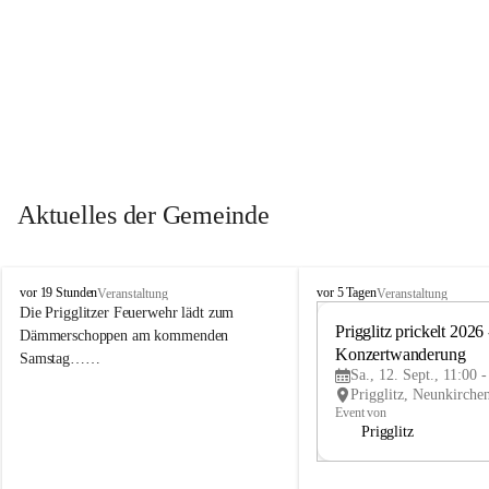
Aktuelles der Gemeinde
P
P
vor 19 Stunden
vor 5 Tagen
Veranstaltung
Veranstaltung
r
r
Die Prigglitzer Feuerwehr lädt zum 
i
i
Prigglitz prickelt 2026 -
Dämmerschoppen am kommenden 
g
g
Konzertwanderung
Samstag……
g
g
Sa., 12. Sept., 11:00 
l
l
i
i
Event von
t
t
Prigglitz
z
z