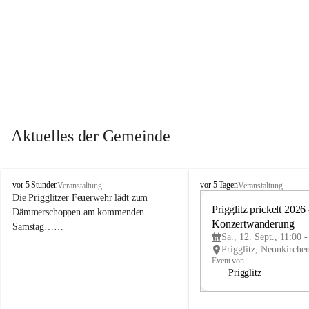
Aktuelles der Gemeinde
P
P
vor 5 Stunden
vor 5 Tagen
Veranstaltung
Veranstaltung
r
r
Die Prigglitzer Feuerwehr lädt zum 
i
i
Prigglitz prickelt 2026 -
Dämmerschoppen am kommenden 
g
g
Konzertwanderung
Samstag……
g
g
Sa., 12. Sept., 11:00 
l
l
i
i
Event von
t
t
Prigglitz
z
z