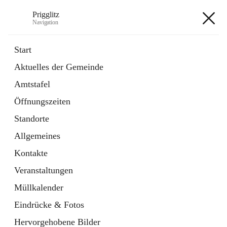
Prigglitz
Navigation
Prigglitz
Start
Aktuelles der Gemeinde
öffnet
Amtstafel
Amtstafel
in
Externe Webseite
neuem
Öffnungszeiten
Tab
öffnet
Gemeindezeitung
in
Ordner
Standorte
neuem
Tab
Allgemeines
+8
Kontakte
Veranstaltungen
Müllkalender
Eindrücke & Fotos
Hauptadresse
Hervorgehobene Bilder