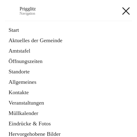
Prigglitz
Navigation
Prigglitz
Start
Aktuelles der Gemeinde
öffnet
Amtstafel
Amtstafel
in
Externe Webseite
neuem
Öffnungszeiten
Tab
öffnet
Gemeindezeitung
in
Ordner
Standorte
neuem
Tab
Allgemeines
+8
Kontakte
Veranstaltungen
Müllkalender
Eindrücke & Fotos
Hauptadresse
Hervorgehobene Bilder