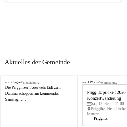
Aktuelles der Gemeinde
P
P
vor 2 Tagen
vor 1 Woche
Veranstaltung
Veranstaltung
r
r
Die Prigglitzer Feuerwehr lädt zum 
i
i
Prigglitz prickelt 2026 -
Dämmerschoppen am kommenden 
g
g
Konzertwanderung
Samstag……
g
g
Sa., 12. Sept., 11:00 
l
l
i
i
Event von
t
t
Prigglitz
z
z