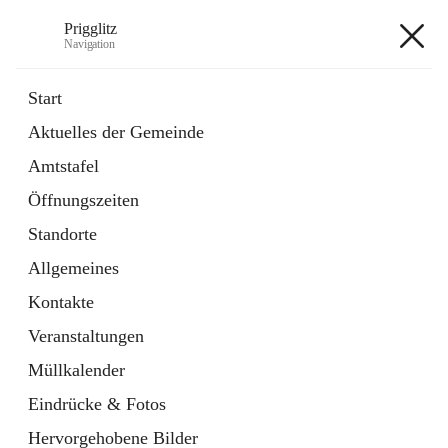
Prigglitz
Navigation
Prigglitz
Start
Aktuelles der Gemeinde
öffnet
Amtstafel
Amtstafel
in
Externe Webseite
neuem
Öffnungszeiten
Tab
öffnet
Gemeindezeitung
in
Ordner
Standorte
neuem
Tab
Allgemeines
+8
Kontakte
Veranstaltungen
Müllkalender
Eindrücke & Fotos
Hauptadresse
Hervorgehobene Bilder