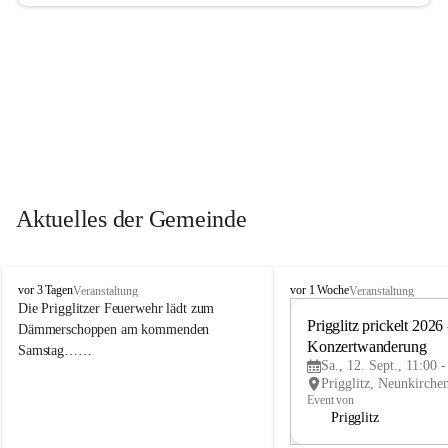
Aktuelles der Gemeinde
P
P
vor 3 Tagen
vor 1 Woche
Veranstaltung
Veranstaltung
r
r
Die Prigglitzer Feuerwehr lädt zum 
i
i
Prigglitz prickelt 2026 -
Dämmerschoppen am kommenden 
g
g
Konzertwanderung
Samstag……
g
g
Sa., 12. Sept., 11:00 
l
l
i
i
Event von
t
t
Prigglitz
z
z