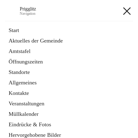
Prigglitz
Navigation
Prigglitz
Start
Aktuelles der Gemeinde
öffnet
Amtstafel
Amtstafel
in
Externe Webseite
neuem
Öffnungszeiten
Tab
öffnet
Gemeindezeitung
in
Ordner
Standorte
neuem
Tab
Allgemeines
+8
Kontakte
Veranstaltungen
Müllkalender
Eindrücke & Fotos
Hauptadresse
Hervorgehobene Bilder