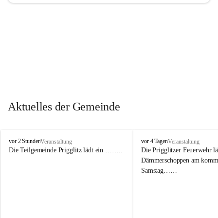
Aktuelles der Gemeinde
P
P
vor 2 Stunden
vor 4 Tagen
Veranstaltung
Veranstaltung
r
r
Die Teilgemeinde Prigglitz lädt ein ……..
Die Prigglitzer Feuerwehr l
i
i
Dämmerschoppen am komm
g
g
Samstag……
g
g
l
l
i
i
t
t
z
z