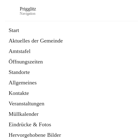
Prigglitz
Navigation
Start
Aktuelles der Gemeinde
öffnet
Amtstafel
Amtstafel
in
Externe Webseite
neuem
Öffnungszeiten
Tab
öffnet
Gemeindezeitung
in
Ordner
Standorte
neuem
Tab
Allgemeines
Kontakte
Veranstaltungen
Müllkalender
Eindrücke & Fotos
Hervorgehobene Bilder