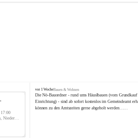
P
vor 1 Woche
Bauen & Wohnen
r
Die Nö-Bauordner - rund ums Häuslbauen (vom Grundkauf b
 
i
12
Einrichtung) - sind ab sofort kostenlos im Gemeindeamt erhä
g
SEP
können zu den Amtszeiten gerne abgeholt werden……
g
- 17:00
l
Prigglitz, Neunkirchen, Niederösterreich, AUT
i
t
z