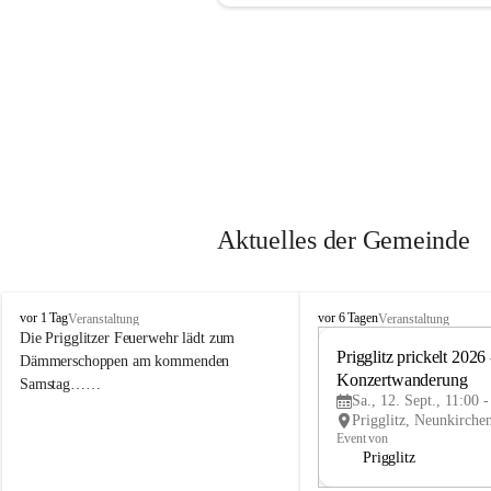
Aktuelles der Gemeinde
P
P
vor 1 Tag
vor 6 Tagen
Veranstaltung
Veranstaltung
r
r
Die Prigglitzer Feuerwehr lädt zum 
i
i
Prigglitz prickelt 2026 -
Dämmerschoppen am kommenden 
g
g
Konzertwanderung
Samstag……
g
g
Sa., 12. Sept., 11:00 
l
l
i
i
Event von
t
t
Prigglitz
z
z