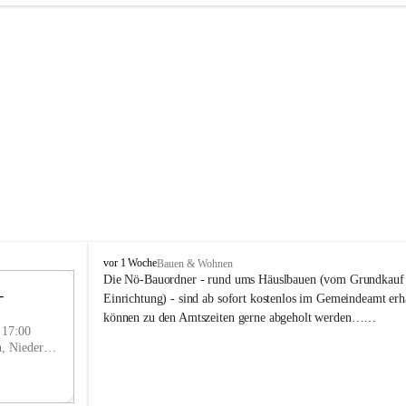
P
vor 1 Woche
Bauen & Wohnen
r
Die Nö-Bauordner - rund ums Häuslbauen (vom Grundkauf b
 
i
12
Einrichtung) - sind ab sofort kostenlos im Gemeindeamt erhä
g
SEP
können zu den Amtszeiten gerne abgeholt werden……
g
- 17:00
l
Prigglitz, Neunkirchen, Niederösterreich, AUT
i
t
z