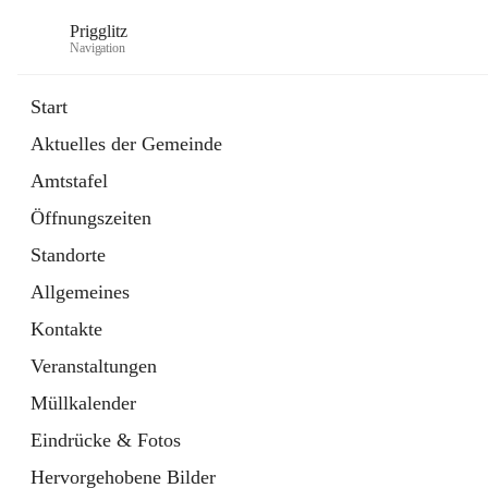
Prigglitz
Navigation
Start
Aktuelles der Gemeinde
öffnet
Amtstafel
Amtstafel
in
Externe Webseite
neuem
Öffnungszeiten
Tab
öffnet
Gemeindezeitung
in
Ordner
Standorte
neuem
Tab
Allgemeines
Kontakte
Veranstaltungen
Müllkalender
Eindrücke & Fotos
Hervorgehobene Bilder