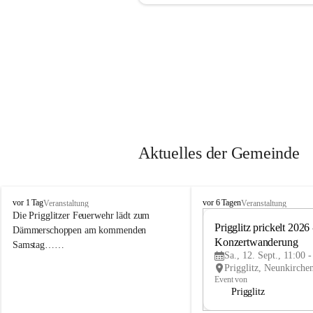
Aktuelles der Gemeinde
P
P
vor 1 Tag
vor 6 Tagen
Veranstaltung
Veranstaltung
r
r
Die Prigglitzer Feuerwehr lädt zum 
i
i
Prigglitz prickelt 2026 -
Dämmerschoppen am kommenden 
g
g
Konzertwanderung
Samstag……
g
g
Sa., 12. Sept., 11:00 
l
l
i
i
Event von
t
t
Prigglitz
z
z