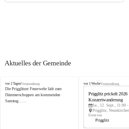
Aktuelles der Gemeinde
P
P
vor 2 Tagen
vor 1 Woche
Veranstaltung
Veranstaltung
r
r
Die Prigglitzer Feuerwehr lädt zum 
i
i
Prigglitz prickelt 2026 -
Dämmerschoppen am kommenden 
g
g
Konzertwanderung
Samstag……
g
g
Sa., 12. Sept., 11:00 
l
l
i
i
Event von
t
t
Prigglitz
z
z