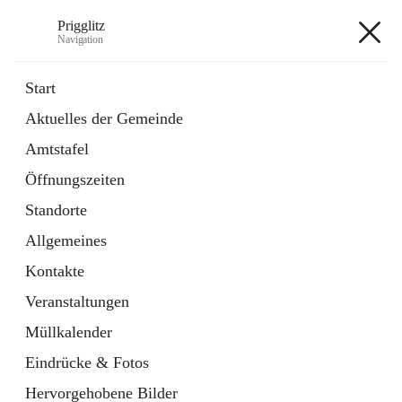
Prigglitz
Navigation
Prigglitz
Start
Aktuelles der Gemeinde
öffnet
Amtstafel
Amtstafel
in
Externe Webseite
neuem
Öffnungszeiten
Tab
öffnet
Gemeindezeitung
in
Ordner
Standorte
neuem
Tab
Allgemeines
+8
Kontakte
Veranstaltungen
Müllkalender
Eindrücke & Fotos
Hauptadresse
Hervorgehobene Bilder