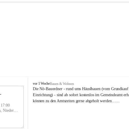
P
vor 1 Woche
Bauen & Wohnen
r
Die Nö-Bauordner - rund ums Häuslbauen (vom Grundkauf b
 
i
12
Einrichtung) - sind ab sofort kostenlos im Gemeindeamt erhä
g
SEP
können zu den Amtszeiten gerne abgeholt werden……
g
- 17:00
l
Prigglitz, Neunkirchen, Niederösterreich, AUT
i
t
z