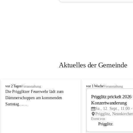
Aktuelles der Gemeinde
P
P
vor 2 Tagen
vor 1 Woche
Veranstaltung
Veranstaltung
r
r
Die Prigglitzer Feuerwehr lädt zum 
i
i
Prigglitz prickelt 2026 -
Dämmerschoppen am kommenden 
g
g
Konzertwanderung
Samstag……
g
g
Sa., 12. Sept., 11:00 
l
l
i
i
Event von
t
t
Prigglitz
z
z