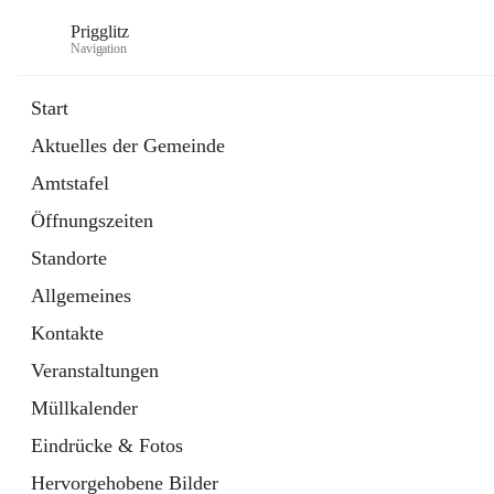
Prigglitz
Navigation
Start
Aktuelles der Gemeinde
öffnet
Amtstafel
Amtstafel
in
Externe Webseite
neuem
Öffnungszeiten
Tab
öffnet
Gemeindezeitung
in
Ordner
Standorte
neuem
Tab
Allgemeines
Kontakte
Veranstaltungen
Müllkalender
Eindrücke & Fotos
Hervorgehobene Bilder