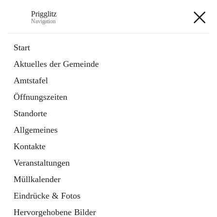
Prigglitz
Navigation
Prigglitz
Start
Aktuelles der Gemeinde
öffnet
Amtstafel
Amtstafel
in
Externe Webseite
neuem
Öffnungszeiten
Tab
öffnet
Gemeindezeitung
in
Ordner
Standorte
neuem
Tab
Allgemeines
+8
Kontakte
Veranstaltungen
Müllkalender
Eindrücke & Fotos
Hauptadresse
Hervorgehobene Bilder