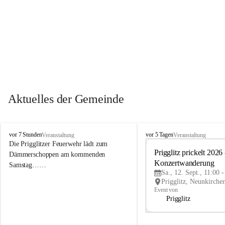
Aktuelles der Gemeinde
P
P
vor 7 Stunden
vor 5 Tagen
Veranstaltung
Veranstaltung
r
r
Die Prigglitzer Feuerwehr lädt zum 
i
i
Prigglitz prickelt 2026 -
Dämmerschoppen am kommenden 
g
g
Konzertwanderung
Samstag……
g
g
Sa., 12. Sept., 11:00 
l
l
i
i
Event von
t
t
Prigglitz
z
z