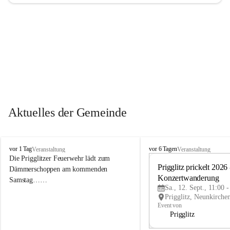
Aktuelles der Gemeinde
P
P
vor 1 Tag
vor 6 Tagen
Veranstaltung
Veranstaltung
r
r
Die Prigglitzer Feuerwehr lädt zum 
i
i
Prigglitz prickelt 2026 -
Dämmerschoppen am kommenden 
g
g
Konzertwanderung
Samstag……
g
g
Sa., 12. Sept., 11:00 
l
l
i
i
Event von
t
t
Prigglitz
z
z