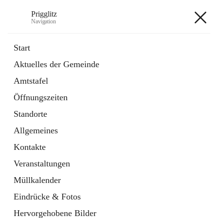
Prigglitz
Navigation
Prigglitz
Start
Aktuelles der Gemeinde
öffnet
Amtstafel
Amtstafel
in
Externe Webseite
neuem
Öffnungszeiten
Tab
öffnet
Gemeindezeitung
in
Ordner
Standorte
neuem
Tab
Allgemeines
+8
Kontakte
Veranstaltungen
Müllkalender
Eindrücke & Fotos
Hauptadresse
Hervorgehobene Bilder