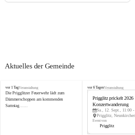
Aktuelles der Gemeinde
P
P
vor 1 Tag
vor 6 Tagen
Veranstaltung
Veranstaltung
r
r
Die Prigglitzer Feuerwehr lädt zum 
i
i
Prigglitz prickelt 2026 -
Dämmerschoppen am kommenden 
g
g
Konzertwanderung
Samstag……
g
g
Sa., 12. Sept., 11:00 
l
l
i
i
Event von
t
t
Prigglitz
z
z