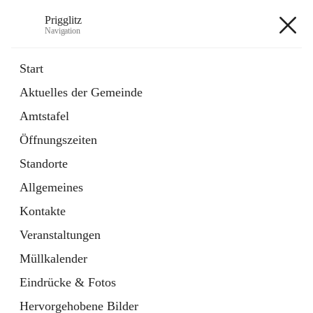
Prigglitz
Navigation
Prigglitz
Start
Aktuelles der Gemeinde
öffnet
Amtstafel
Amtstafel
in
Externe Webseite
neuem
Öffnungszeiten
Tab
öffnet
Gemeindezeitung
in
Ordner
Standorte
neuem
Tab
Allgemeines
+8
Kontakte
Veranstaltungen
Müllkalender
Eindrücke & Fotos
Hauptadresse
Hervorgehobene Bilder