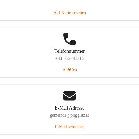
Prigglitz 39, 2640 Prigglitz, AUT
Auf Karte ansehen
Telefonnummer
+43 2662 43516
Anrufen
E-Mail Adresse
gemeinde@prigglitz.at
E-Mail schreiben