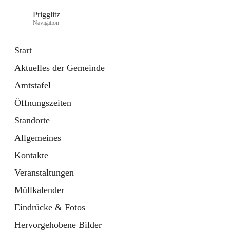
Prigglitz
Navigation
Start
Aktuelles der Gemeinde
öffnet
Amtstafel
Amtstafel
in
Externe Webseite
neuem
Öffnungszeiten
Tab
öffnet
Gemeindezeitung
in
Ordner
Standorte
neuem
Tab
Allgemeines
Kontakte
Veranstaltungen
Müllkalender
Eindrücke & Fotos
Hervorgehobene Bilder