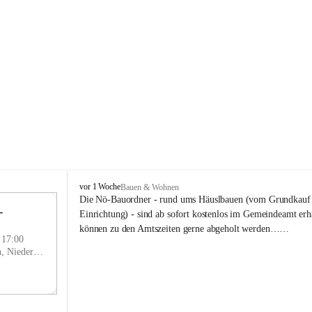
P
vor 1 Woche
Bauen & Wohnen
r
Die Nö-Bauordner - rund ums Häuslbauen (vom Grundkauf b
 
i
12
Einrichtung) - sind ab sofort kostenlos im Gemeindeamt erhä
g
SEP
können zu den Amtszeiten gerne abgeholt werden……
g
- 17:00
l
Prigglitz, Neunkirchen, Niederösterreich, AUT
i
t
z