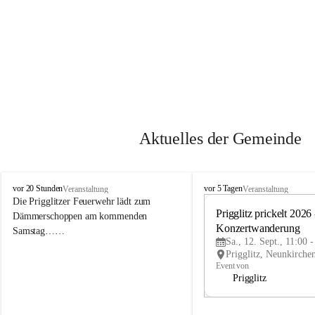
Aktuelles der Gemeinde
P
P
vor 20 Stunden
vor 5 Tagen
Veranstaltung
Veranstaltung
r
r
Die Prigglitzer Feuerwehr lädt zum 
i
i
Prigglitz prickelt 2026 -
Dämmerschoppen am kommenden 
g
g
Konzertwanderung
Samstag……
g
g
Sa., 12. Sept., 11:00 
l
l
i
i
Event von
t
t
Prigglitz
z
z