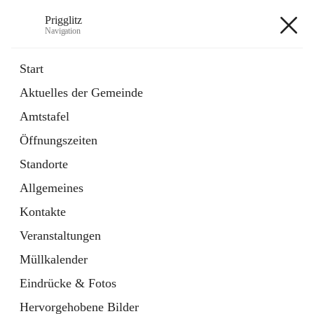
Prigglitz
Navigation
Prigglitz
Start
Aktuelles der Gemeinde
öffnet
Amtstafel
Amtstafel
in
Externe Webseite
neuem
Öffnungszeiten
Tab
öffnet
Gemeindezeitung
in
Ordner
Standorte
neuem
Tab
Allgemeines
+8
Kontakte
Veranstaltungen
Müllkalender
Eindrücke & Fotos
Hauptadresse
Hervorgehobene Bilder