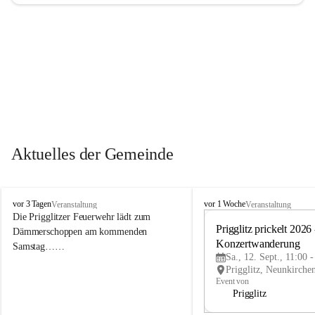
Aktuelles der Gemeinde
P
P
vor 3 Tagen
vor 1 Woche
Veranstaltung
Veranstaltung
r
r
Die Prigglitzer Feuerwehr lädt zum 
i
i
Prigglitz prickelt 2026 -
Dämmerschoppen am kommenden 
g
g
Konzertwanderung
Samstag……
g
g
Sa., 12. Sept., 11:00 
l
l
i
i
Event von
t
t
Prigglitz
z
z