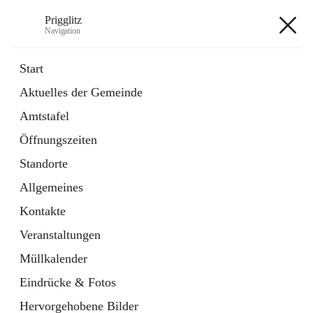
Prigglitz
Navigation
Prigglitz
Start
Aktuelles der Gemeinde
öffnet
Amtstafel
Amtstafel
in
Externe Webseite
neuem
Öffnungszeiten
Tab
öffnet
Gemeindezeitung
in
Ordner
Standorte
neuem
Tab
Allgemeines
+8
Kontakte
Veranstaltungen
Müllkalender
Eindrücke & Fotos
Hauptadresse
Hervorgehobene Bilder