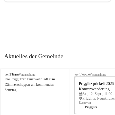
Aktuelles der Gemeinde
P
P
vor 2 Tagen
vor 1 Woche
Veranstaltung
Veranstaltung
r
r
Die Prigglitzer Feuerwehr lädt zum 
i
i
Prigglitz prickelt 2026 -
Dämmerschoppen am kommenden 
g
g
Konzertwanderung
Samstag……
g
g
Sa., 12. Sept., 11:00 
l
l
i
i
Event von
t
t
Prigglitz
z
z