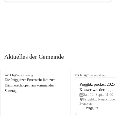
Aktuelles der Gemeinde
P
P
vor 1 Tag
vor 6 Tagen
Veranstaltung
Veranstaltung
r
r
Die Prigglitzer Feuerwehr lädt zum 
i
i
Prigglitz prickelt 2026 -
Dämmerschoppen am kommenden 
g
g
Konzertwanderung
Samstag……
g
g
Sa., 12. Sept., 11:00 
l
l
i
i
Event von
t
t
Prigglitz
z
z