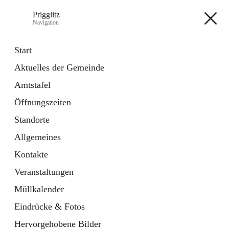
Prigglitz
Navigation
Prigglitz
Start
Aktuelles der Gemeinde
öffnet
Amtstafel
Amtstafel
in
Externe Webseite
neuem
Öffnungszeiten
Tab
öffnet
Gemeindezeitung
in
Ordner
Standorte
neuem
Tab
Allgemeines
+8
Kontakte
Veranstaltungen
Müllkalender
Eindrücke & Fotos
Hauptadresse
Hervorgehobene Bilder