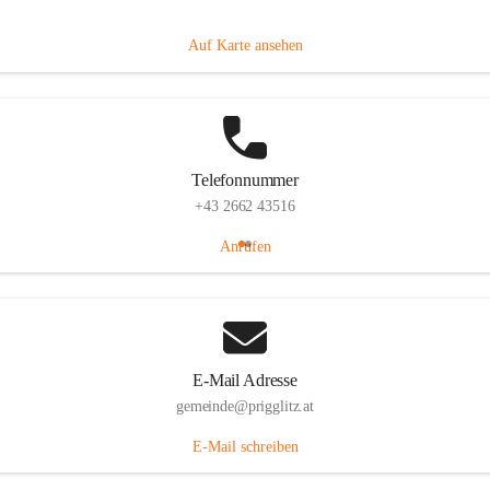
Prigglitz 39, 2640 Prigglitz, AUT
Auf Karte ansehen
Telefonnummer
+43 2662 43516
Anrufen
E-Mail Adresse
gemeinde@prigglitz.at
E-Mail schreiben