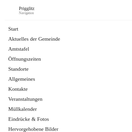
Prigglitz
Navigation
Start
Aktuelles der Gemeinde
öffnet
Amtstafel
Amtstafel
in
Externe Webseite
neuem
Öffnungszeiten
Tab
öffnet
Gemeindezeitung
in
Ordner
Standorte
neuem
Tab
Allgemeines
Kontakte
Veranstaltungen
Müllkalender
Eindrücke & Fotos
Hervorgehobene Bilder