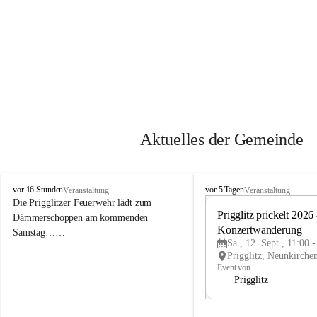
Aktuelles der Gemeinde
P
P
vor 16 Stunden
vor 5 Tagen
Veranstaltung
Veranstaltung
r
r
Die Prigglitzer Feuerwehr lädt zum 
i
i
Prigglitz prickelt 2026 -
Dämmerschoppen am kommenden 
g
g
Konzertwanderung
Samstag……
g
g
Sa., 12. Sept., 11:00 
l
l
i
i
Event von
t
t
Prigglitz
z
z