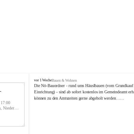
P
vor 1 Woche
Bauen & Wohnen
r
Die Nö-Bauordner - rund ums Häuslbauen (vom Grundkauf b
 
i
12
Einrichtung) - sind ab sofort kostenlos im Gemeindeamt erhä
g
SEP
können zu den Amtszeiten gerne abgeholt werden……
g
- 17:00
l
Prigglitz, Neunkirchen, Niederösterreich, AUT
i
t
z