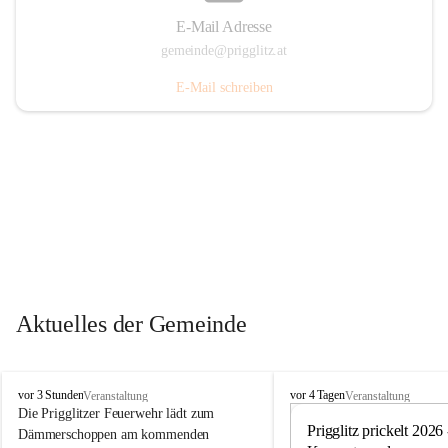
E-Mail Adresse
gemeinde@prigglitz.at
E-Mail schreiben
Aktuelles der Gemeinde
P
P
vor 3 Stunden
vor 4 Tagen
Veranstaltung
Veranstaltung
r
r
Die Prigglitzer Feuerwehr lädt zum 
i
i
Prigglitz prickelt 2026 -
Dämmerschoppen am kommenden 