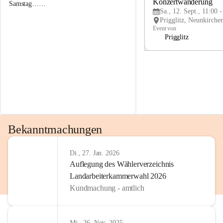
g
g
Konzertwanderung
Samstag……
g
g
Sa., 12. Sept., 11:00 
l
l
i
i
Event von
t
t
Prigglitz
z
z
Bekanntmachungen
Di., 27. Jan. 2026
Auflegung des Wählerverzeichnis
Landarbeiterkammerwahl 2026
Kundmachung - amtlich
Mi., 26. Nov. 2025