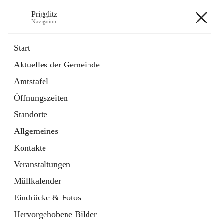
Prigglitz
Navigation
Prigglitz
Start
Aktuelles der Gemeinde
öffnet
Amtstafel
Amtstafel
in
Externe Webseite
neuem
Öffnungszeiten
Tab
öffnet
Gemeindezeitung
in
Ordner
Standorte
neuem
Tab
Allgemeines
+8
Kontakte
Veranstaltungen
Müllkalender
Eindrücke & Fotos
Hauptadresse
Hervorgehobene Bilder